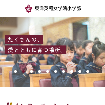
学校紹介
教育の特色
たくさんの、
学校生活
愛とともに育つ場所。
入試情報
小学部長ブログ
インフォメーション
在校生・保護者の方
お問い合わせ